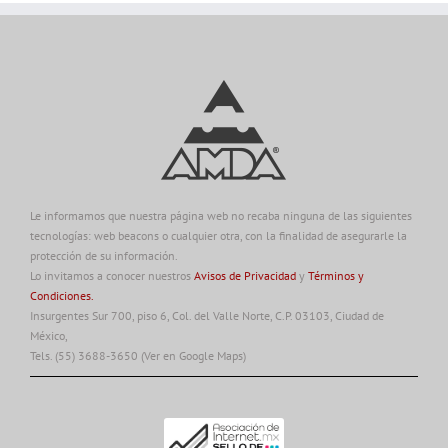
Le informamos que nuestra página web no recaba ninguna de las siguientes
tecnologías: web beacons o cualquier otra, con la finalidad de asegurarle la
protección de su información.
Lo invitamos a conocer nuestros
Avisos de Privacidad
y
Términos y
Condiciones.
Insurgentes Sur 700, piso 6, Col. del Valle Norte, C.P. 03103, Ciudad de
México,
Tels. (55) 3688-3650
(Ver en Google Maps)