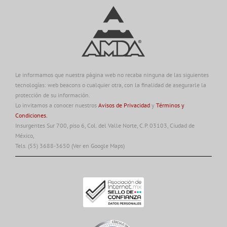
Le informamos que nuestra página web no recaba ninguna de las siguientes
tecnologías: web beacons o cualquier otra, con la finalidad de asegurarle la
protección de su información.
Lo invitamos a conocer nuestros
Avisos de Privacidad
y
Términos y
Condiciones.
Insurgentes Sur 700, piso 6, Col. del Valle Norte, C.P. 03103, Ciudad de
México,
Tels. (55) 3688-3650
(Ver en Google Maps)