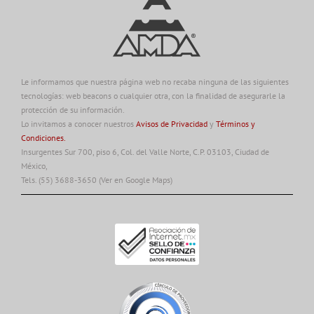
Le informamos que nuestra página web no recaba ninguna de las siguientes
tecnologías: web beacons o cualquier otra, con la finalidad de asegurarle la
protección de su información.
Lo invitamos a conocer nuestros
Avisos de Privacidad
y
Términos y
Condiciones.
Insurgentes Sur 700, piso 6, Col. del Valle Norte, C.P. 03103, Ciudad de
México,
Tels. (55) 3688-3650
(Ver en Google Maps)