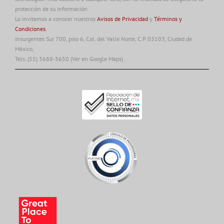
protección de su información.
Lo invitamos a conocer nuestros
Avisos de Privacidad
y
Términos y
Condiciones.
Insurgentes Sur 700, piso 6, Col. del Valle Norte, C.P. 03103, Ciudad de
México,
Tels. (55) 3688-3650
(Ver en Google Maps)