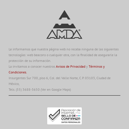
Le informamos que nuestra página web no recaba ninguna de las siguientes
tecnologías: web beacons o cualquier otra, con la finalidad de asegurarle la
protección de su información.
Lo invitamos a conocer nuestros
Avisos de Privacidad
y
Términos y
Condiciones.
Insurgentes Sur 700, piso 6, Col. del Valle Norte, C.P. 03103, Ciudad de
México,
Tels. (55) 3688-3650
(Ver en Google Maps)