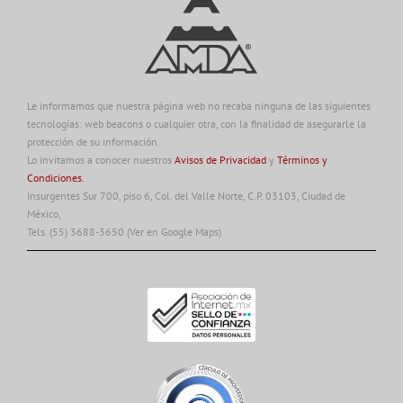
Le informamos que nuestra página web no recaba ninguna de las siguientes
tecnologías: web beacons o cualquier otra, con la finalidad de asegurarle la
protección de su información.
Lo invitamos a conocer nuestros
Avisos de Privacidad
y
Términos y
Condiciones.
Insurgentes Sur 700, piso 6, Col. del Valle Norte, C.P. 03103, Ciudad de
México,
Tels. (55) 3688-3650
(Ver en Google Maps)