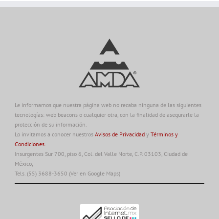
Le informamos que nuestra página web no recaba ninguna de las siguientes
tecnologías: web beacons o cualquier otra, con la finalidad de asegurarle la
protección de su información.
Lo invitamos a conocer nuestros
Avisos de Privacidad
y
Términos y
Condiciones.
Insurgentes Sur 700, piso 6, Col. del Valle Norte, C.P. 03103, Ciudad de
México,
Tels. (55) 3688-3650
(Ver en Google Maps)