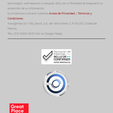
tecnologías: web beacons o cualquier otra, con la finalidad de asegurarle la
protección de su información.
Lo invitamos a conocer nuestros
Avisos de Privacidad
y
Términos y
Condiciones.
Insurgentes Sur 700, piso 6, Col. del Valle Norte, C.P. 03103, Ciudad de
México,
Tels. (55) 3688-3650
(Ver en Google Maps)