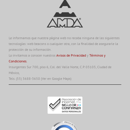
Le informamos que nuestra página web no recaba ninguna de las siguientes
tecnologías: web beacons o cualquier otra, con la finalidad de asegurarle la
protección de su información.
Lo invitamos a conocer nuestros
Avisos de Privacidad
y
Términos y
Condiciones.
Insurgentes Sur 700, piso 6, Col. del Valle Norte, C.P. 03103, Ciudad de
México,
Tels. (55) 3688-3650
(Ver en Google Maps)