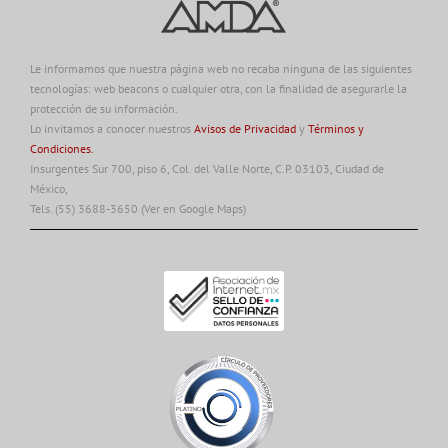
Le informamos que nuestra página web no recaba ninguna de las siguientes
tecnologías: web beacons o cualquier otra, con la finalidad de asegurarle la
protección de su información.
Lo invitamos a conocer nuestros
Avisos de Privacidad
y
Términos y
Condiciones.
Insurgentes Sur 700, piso 6, Col. del Valle Norte, C.P. 03103, Ciudad de
México,
Tels. (55) 3688-3650
(Ver en Google Maps)