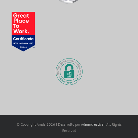
© Copyright Amda
2026 | Desarrollo por
Admmcreativa
| All Rights
Reserved