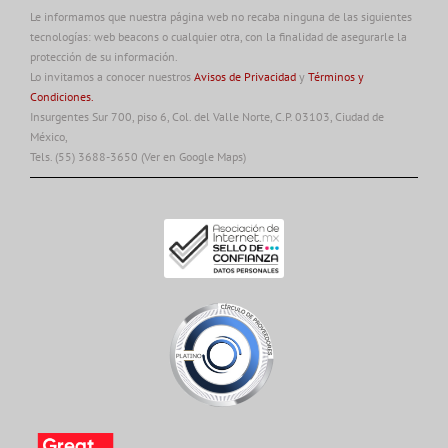
Le informamos que nuestra página web no recaba ninguna de las siguientes
tecnologías: web beacons o cualquier otra, con la finalidad de asegurarle la
protección de su información.
Lo invitamos a conocer nuestros
Avisos de Privacidad
y
Términos y
Condiciones.
Insurgentes Sur 700, piso 6, Col. del Valle Norte, C.P. 03103, Ciudad de
México,
Tels. (55) 3688-3650
(Ver en Google Maps)