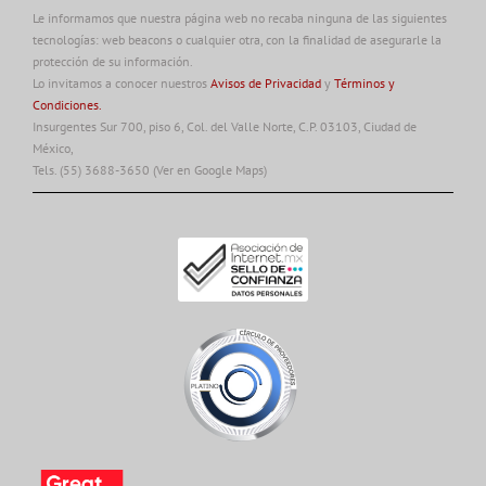
Le informamos que nuestra página web no recaba ninguna de las siguientes
tecnologías: web beacons o cualquier otra, con la finalidad de asegurarle la
protección de su información.
Lo invitamos a conocer nuestros
Avisos de Privacidad
y
Términos y
Condiciones.
Insurgentes Sur 700, piso 6, Col. del Valle Norte, C.P. 03103, Ciudad de
México,
Tels. (55) 3688-3650
(Ver en Google Maps)