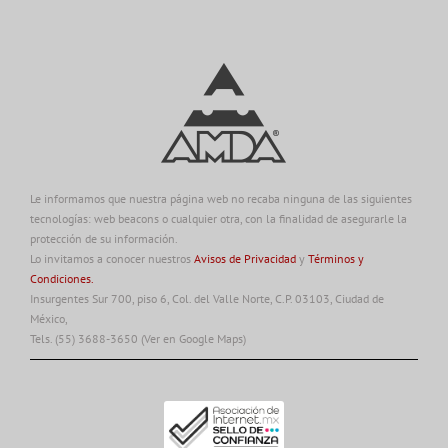
Le informamos que nuestra página web no recaba ninguna de las siguientes
tecnologías: web beacons o cualquier otra, con la finalidad de asegurarle la
protección de su información.
Lo invitamos a conocer nuestros
Avisos de Privacidad
y
Términos y
Condiciones.
Insurgentes Sur 700, piso 6, Col. del Valle Norte, C.P. 03103, Ciudad de
México,
Tels. (55) 3688-3650
(Ver en Google Maps)