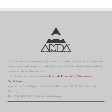
Le informamos que nuestra página web no recaba ninguna de las siguientes
tecnologías: web beacons o cualquier otra, con la finalidad de asegurarle la
protección de su información.
Lo invitamos a conocer nuestros
Avisos de Privacidad
y
Términos y
Condiciones.
Insurgentes Sur 700, piso 6, Col. del Valle Norte, C.P. 03103, Ciudad de
México,
Tels. (55) 3688-3650
(Ver en Google Maps)