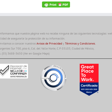
informamos que nuestra página web no recaba ninguna de las siguientes tecnologías: web 
alidad de asegurarle la protección de su información.
invitamos a conocer nuestros
Avisos de Privacidad
y
Términos y Condiciones.
urgentes Sur 700, piso 6, Col. del Valle Norte, C.P. 03103, Ciudad de México,
s. (55) 3688-3650
(Ver en Google Maps)