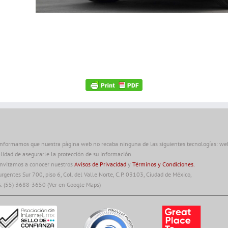
informamos que nuestra página web no recaba ninguna de las siguientes tecnologías: web 
alidad de asegurarle la protección de su información.
invitamos a conocer nuestros
Avisos de Privacidad
y
Términos y Condiciones.
urgentes Sur 700, piso 6, Col. del Valle Norte, C.P. 03103, Ciudad de México,
s. (55) 3688-3650
(Ver en Google Maps)