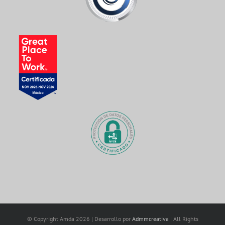
© Copyright Amda
2026 | Desarrollo por
Admmcreativa
| All Rights