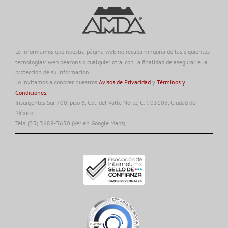
Le informamos que nuestra página web no recaba ninguna de las siguientes
tecnologías: web beacons o cualquier otra, con la finalidad de asegurarle la
protección de su información.
Lo invitamos a conocer nuestros
Avisos de Privacidad
y
Términos y
Condiciones.
Insurgentes Sur 700, piso 6, Col. del Valle Norte, C.P. 03103, Ciudad de
México,
Tels. (55) 3688-3650
(Ver en Google Maps)