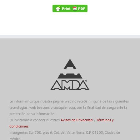
Le informamos que nuestra página web no recaba ninguna de las siguientes
tecnologías: web beacons o cualquier otra, con la finalidad de asegurarle la
protección de su información.
Lo invitamos a conocer nuestros
Avisos de Privacidad
y
Términos y
Condiciones.
Insurgentes Sur 700, piso 6, Col. del Valle Norte, C.P. 03103, Ciudad de
México,