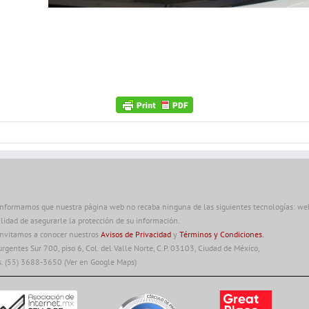
informamos que nuestra página web no recaba ninguna de las siguientes tecnologías: web 
alidad de asegurarle la protección de su información.
invitamos a conocer nuestros
Avisos de Privacidad
y
Términos y Condiciones.
urgentes Sur 700, piso 6, Col. del Valle Norte, C.P. 03103, Ciudad de México,
s. (55) 3688-3650
(Ver en Google Maps)