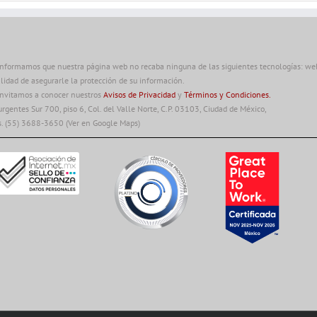
informamos que nuestra página web no recaba ninguna de las siguientes tecnologías: web 
alidad de asegurarle la protección de su información.
invitamos a conocer nuestros
Avisos de Privacidad
y
Términos y Condiciones.
urgentes Sur 700, piso 6, Col. del Valle Norte, C.P. 03103, Ciudad de México,
s. (55) 3688-3650
(Ver en Google Maps)