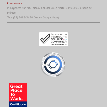
Condiciones.
Insurgentes Sur 700, piso 6, Col. del Valle Norte, C.P. 03103, Ciudad de
México,
Tels. (55) 3688-3650
(Ver en Google Maps)