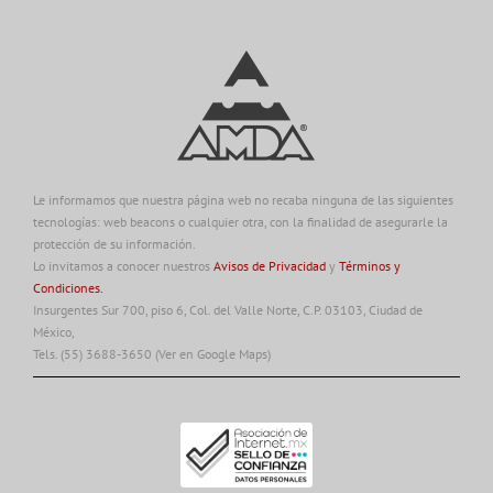
Le informamos que nuestra página web no recaba ninguna de las siguientes
tecnologías: web beacons o cualquier otra, con la finalidad de asegurarle la
protección de su información.
Lo invitamos a conocer nuestros
Avisos de Privacidad
y
Términos y
Condiciones.
Insurgentes Sur 700, piso 6, Col. del Valle Norte, C.P. 03103, Ciudad de
México,
Tels. (55) 3688-3650
(Ver en Google Maps)