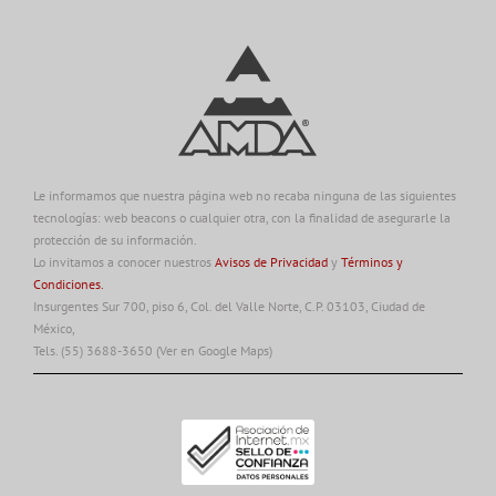
Le informamos que nuestra página web no recaba ninguna de las siguientes
tecnologías: web beacons o cualquier otra, con la finalidad de asegurarle la
protección de su información.
Lo invitamos a conocer nuestros
Avisos de Privacidad
y
Términos y
Condiciones.
Insurgentes Sur 700, piso 6, Col. del Valle Norte, C.P. 03103, Ciudad de
México,
Tels. (55) 3688-3650
(Ver en Google Maps)