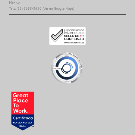
México,
Tels. (55) 3688-3650
(Ver en Google Maps)