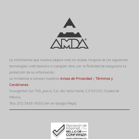
Le informamos que nuestra página web no recaba ninguna de las siguientes
tecnologías: web beacons o cualquier otra, con la finalidad de asegurarle la
protección de su información.
Lo invitamos a conocer nuestros
Avisos de Privacidad
y
Términos y
Condiciones.
Insurgentes Sur 700, piso 6, Col. del Valle Norte, C.P. 03103, Ciudad de
México,
Tels. (55) 3688-3650
(Ver en Google Maps)