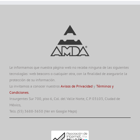
Le informamos que nuestra página web no recaba ninguna de las siguientes
tecnologías: web beacons o cualquier otra, con la finalidad de asegurarle la
protección de su información.
Lo invitamos a conocer nuestros
Avisos de Privacidad
y
Términos y
Condiciones.
Insurgentes Sur 700, piso 6, Col. del Valle Norte, C.P. 03103, Ciudad de
México,
Tels. (55) 3688-3650
(Ver en Google Maps)