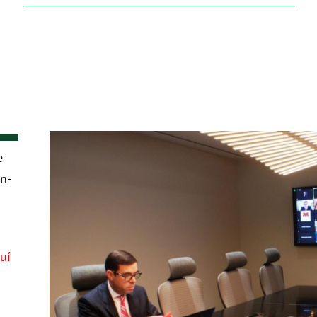
e
n-
uí