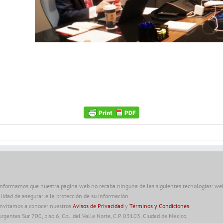
informamos que nuestra página web no recaba ninguna de las siguientes tecnologías: web 
alidad de asegurarle la protección de su información.
invitamos a conocer nuestros
Avisos de Privacidad
y
Términos y Condiciones.
urgentes Sur 700, piso 6, Col. del Valle Norte, C.P. 03103, Ciudad de México,