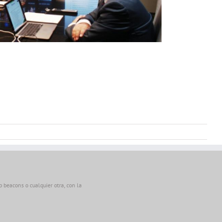
beacons o cualquier otra, con la