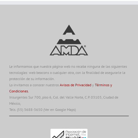
Le informamos que nuestra página web no recaba ninguna de las siguientes
tecnologías: web beacons o cualquier otra, con la finalidad de asegurarle la
protección de su información.
Lo invitamos a conocer nuestros
Avisos de Privacidad
y
Términos y
Condiciones.
Insurgentes Sur 700, piso 6, Col. del Valle Norte, C.P. 03103, Ciudad de
México,
Tels. (55) 3688-3650
(Ver en Google Maps)