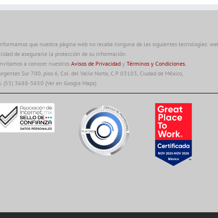
informamos que nuestra página web no recaba ninguna de las siguientes tecnologías: web 
alidad de asegurarle la protección de su información.
invitamos a conocer nuestros
Avisos de Privacidad
y
Términos y Condiciones.
urgentes Sur 700, piso 6, Col. del Valle Norte, C.P. 03103, Ciudad de México,
s. (55) 3688-3650
(Ver en Google Maps)