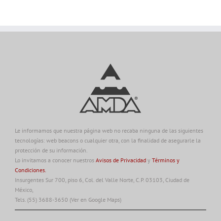
Le informamos que nuestra página web no recaba ninguna de las siguientes
tecnologías: web beacons o cualquier otra, con la finalidad de asegurarle la
protección de su información.
Lo invitamos a conocer nuestros
Avisos de Privacidad
y
Términos y
Condiciones.
Insurgentes Sur 700, piso 6, Col. del Valle Norte, C.P. 03103, Ciudad de
México,
Tels. (55) 3688-3650
(Ver en Google Maps)