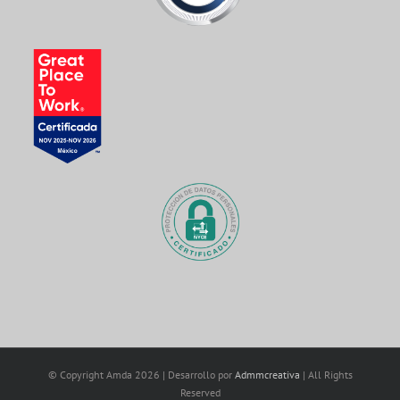
© Copyright Amda
2026 | Desarrollo por
Admmcreativa
| All Rights
Reserved