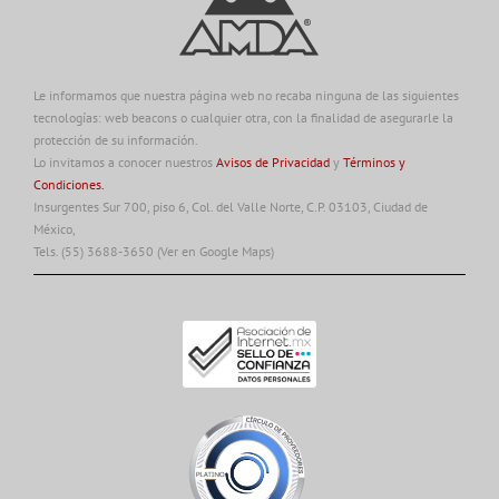
Le informamos que nuestra página web no recaba ninguna de las siguientes
tecnologías: web beacons o cualquier otra, con la finalidad de asegurarle la
protección de su información.
Lo invitamos a conocer nuestros
Avisos de Privacidad
y
Términos y
Condiciones.
Insurgentes Sur 700, piso 6, Col. del Valle Norte, C.P. 03103, Ciudad de
México,
Tels. (55) 3688-3650
(Ver en Google Maps)