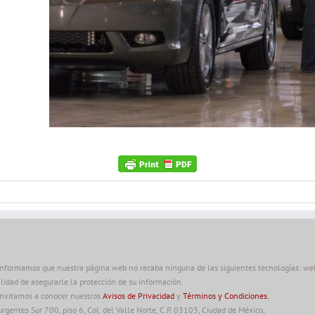
informamos que nuestra página web no recaba ninguna de las siguientes tecnologías: web 
alidad de asegurarle la protección de su información.
invitamos a conocer nuestros
Avisos de Privacidad
y
Términos y Condiciones.
urgentes Sur 700, piso 6, Col. del Valle Norte, C.P. 03103, Ciudad de México,