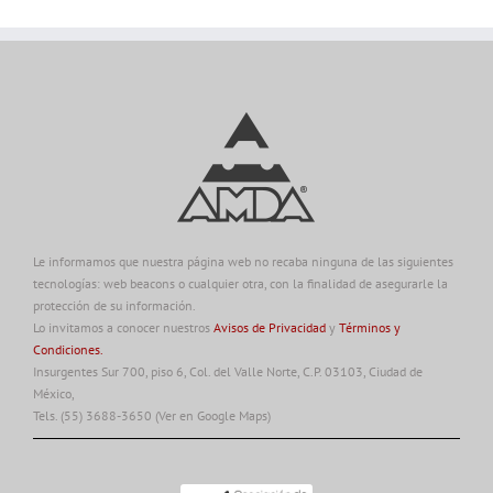
Le informamos que nuestra página web no recaba ninguna de las siguientes
tecnologías: web beacons o cualquier otra, con la finalidad de asegurarle la
protección de su información.
Lo invitamos a conocer nuestros
Avisos de Privacidad
y
Términos y
Condiciones.
Insurgentes Sur 700, piso 6, Col. del Valle Norte, C.P. 03103, Ciudad de
México,
Tels. (55) 3688-3650
(Ver en Google Maps)