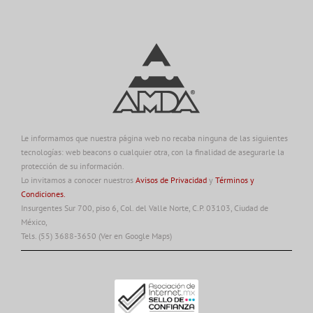
Le informamos que nuestra página web no recaba ninguna de las siguientes
tecnologías: web beacons o cualquier otra, con la finalidad de asegurarle la
protección de su información.
Lo invitamos a conocer nuestros
Avisos de Privacidad
y
Términos y
Condiciones.
Insurgentes Sur 700, piso 6, Col. del Valle Norte, C.P. 03103, Ciudad de
México,
Tels. (55) 3688-3650
(Ver en Google Maps)