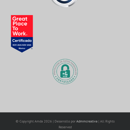
© Copyright Amda
2026 | Desarrollo por
Admmcreativa
| All Rights
Reserved