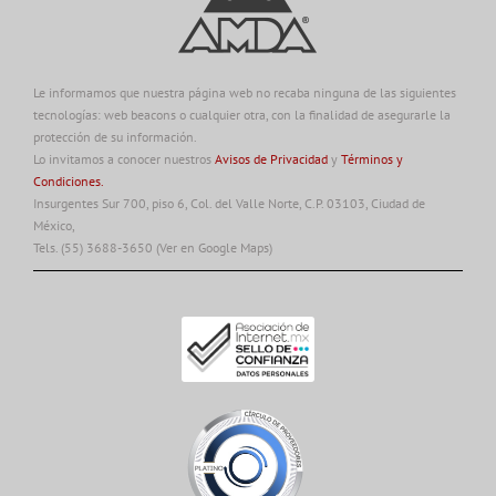
Le informamos que nuestra página web no recaba ninguna de las siguientes
tecnologías: web beacons o cualquier otra, con la finalidad de asegurarle la
protección de su información.
Lo invitamos a conocer nuestros
Avisos de Privacidad
y
Términos y
Condiciones.
Insurgentes Sur 700, piso 6, Col. del Valle Norte, C.P. 03103, Ciudad de
México,
Tels. (55) 3688-3650
(Ver en Google Maps)