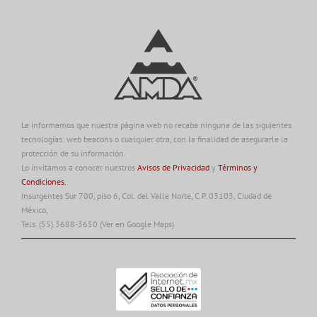
Le informamos que nuestra página web no recaba ninguna de las siguientes
tecnologías: web beacons o cualquier otra, con la finalidad de asegurarle la
protección de su información.
Lo invitamos a conocer nuestros
Avisos de Privacidad
y
Términos y
Condiciones.
Insurgentes Sur 700, piso 6, Col. del Valle Norte, C.P. 03103, Ciudad de
México,
Tels. (55) 3688-3650
(Ver en Google Maps)