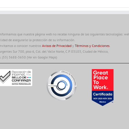
informamos que nuestra página web no recaba ninguna de las siguientes tecnologías: web 
alidad de asegurarle la protección de su información.
invitamos a conocer nuestros
Avisos de Privacidad
y
Términos y Condiciones.
urgentes Sur 700, piso 6, Col. del Valle Norte, C.P. 03103, Ciudad de México,
s. (55) 3688-3650
(Ver en Google Maps)