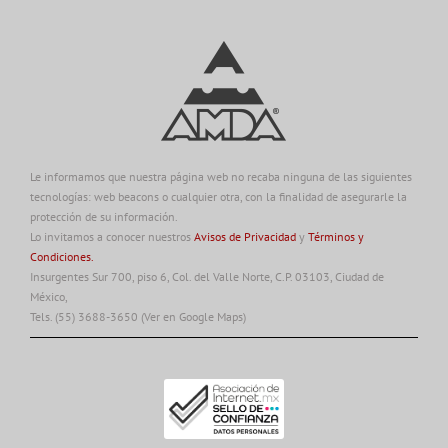
Le informamos que nuestra página web no recaba ninguna de las siguientes
tecnologías: web beacons o cualquier otra, con la finalidad de asegurarle la
protección de su información.
Lo invitamos a conocer nuestros
Avisos de Privacidad
y
Términos y
Condiciones.
Insurgentes Sur 700, piso 6, Col. del Valle Norte, C.P. 03103, Ciudad de
México,
Tels. (55) 3688-3650
(Ver en Google Maps)