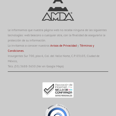
Le informamos que nuestra página web no recaba ninguna de las siguientes
tecnologías: web beacons o cualquier otra, con la finalidad de asegurarle la
protección de su información.
Lo invitamos a conocer nuestros
Avisos de Privacidad
y
Términos y
Condiciones.
Insurgentes Sur 700, piso 6, Col. del Valle Norte, C.P. 03103, Ciudad de
México,
Tels. (55) 3688-3650
(Ver en Google Maps)