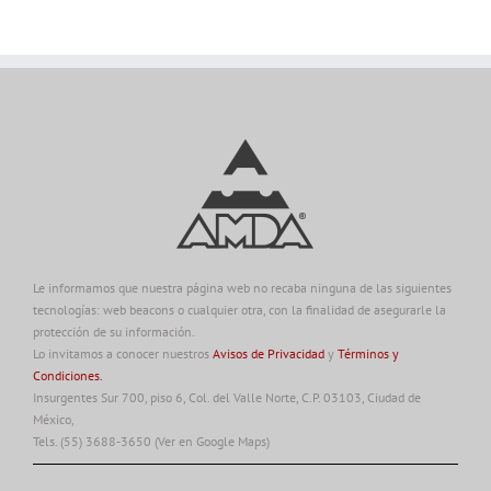
Le informamos que nuestra página web no recaba ninguna de las siguientes
tecnologías: web beacons o cualquier otra, con la finalidad de asegurarle la
protección de su información.
Lo invitamos a conocer nuestros
Avisos de Privacidad
y
Términos y
Condiciones.
Insurgentes Sur 700, piso 6, Col. del Valle Norte, C.P. 03103, Ciudad de
México,
Tels. (55) 3688-3650
(Ver en Google Maps)