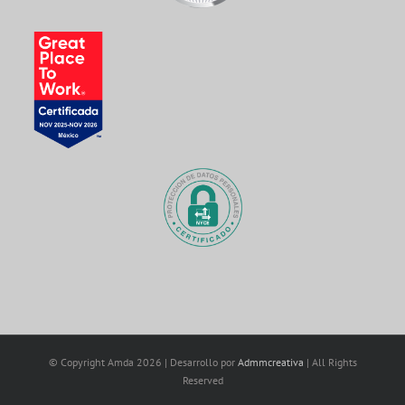
© Copyright Amda
2026 | Desarrollo por
Admmcreativa
| All Rights
Reserved