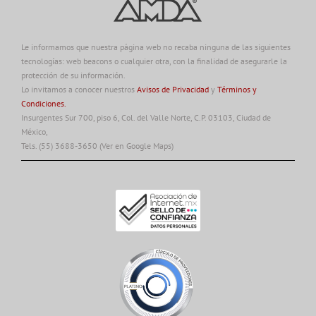
Le informamos que nuestra página web no recaba ninguna de las siguientes
tecnologías: web beacons o cualquier otra, con la finalidad de asegurarle la
protección de su información.
Lo invitamos a conocer nuestros
Avisos de Privacidad
y
Términos y
Condiciones.
Insurgentes Sur 700, piso 6, Col. del Valle Norte, C.P. 03103, Ciudad de
México,
Tels. (55) 3688-3650
(Ver en Google Maps)