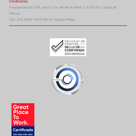
Condiciones.
Insurgentes Sur 700, piso 6, Col. del Valle Norte, C.P. 03103, Ciudad de
México,
Tels. (55) 3688-3650
(Ver en Google Maps)