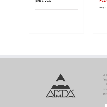
ECO
junio 1, 2020
mayo 
Le 
fin
Lo 
Ins
Tel