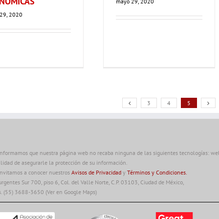
NÓMICAS
mayo 29, 2020
29, 2020
3
4
5
informamos que nuestra página web no recaba ninguna de las siguientes tecnologías: web 
alidad de asegurarle la protección de su información.
invitamos a conocer nuestros
Avisos de Privacidad
y
Términos y Condiciones.
urgentes Sur 700, piso 6, Col. del Valle Norte, C.P. 03103, Ciudad de México,
s. (55) 3688-3650
(Ver en Google Maps)