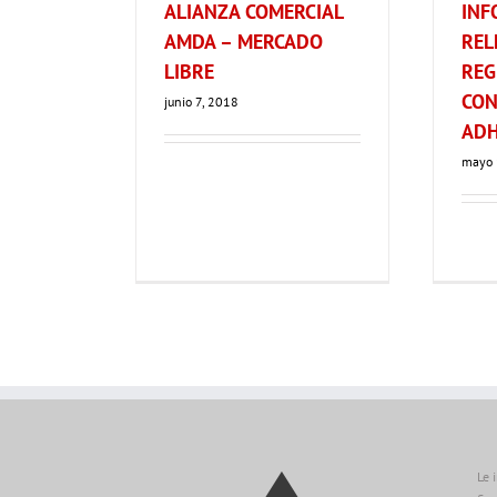
ALIANZA COMERCIAL
INF
AMDA – MERCADO
REL
LIBRE
REG
CON
junio 7, 2018
ADH
mayo 
Le 