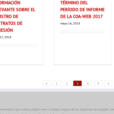
ORMACIÓN
TÉRMINO DEL
EVANTE SOBRE EL
PERÍODO DE INFORME
ISTRO DE
DE LA COA-WEB 2017
TRATOS DE
mayo 16, 2018
ESIÓN
17, 2018
1
2
3
4
5
informamos que nuestra página web no recaba ninguna de las siguientes tecnologías: web 