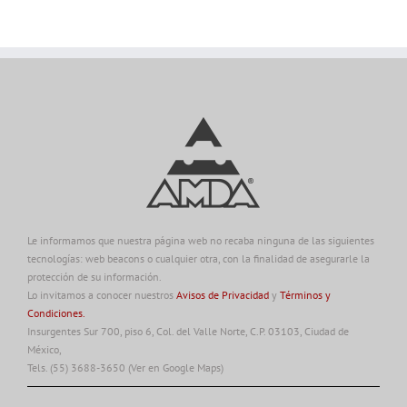
Le informamos que nuestra página web no recaba ninguna de las siguientes
tecnologías: web beacons o cualquier otra, con la finalidad de asegurarle la
protección de su información.
Lo invitamos a conocer nuestros
Avisos de Privacidad
y
Términos y
Condiciones.
Insurgentes Sur 700, piso 6, Col. del Valle Norte, C.P. 03103, Ciudad de
México,
Tels. (55) 3688-3650
(Ver en Google Maps)