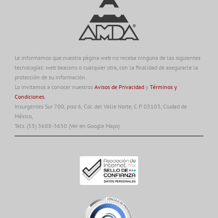
Le informamos que nuestra página web no recaba ninguna de las siguientes
tecnologías: web beacons o cualquier otra, con la finalidad de asegurarle la
protección de su información.
Lo invitamos a conocer nuestros
Avisos de Privacidad
y
Términos y
Condiciones.
Insurgentes Sur 700, piso 6, Col. del Valle Norte, C.P. 03103, Ciudad de
México,
Tels. (55) 3688-3650
(Ver en Google Maps)