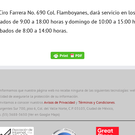
iro Farrera No. 690 Col. Flamboyanes, dará servicio en los
bados de 9:00 a 18:00 horas y domingo de 10:00 a 15:00 ho
ábados de 8:00 a 14:00 horas.
informamos que nuestra página web no recaba ninguna de las siguientes tecnologías: web 
alidad de asegurarle la protección de su información.
invitamos a conocer nuestros
Avisos de Privacidad
y
Términos y Condiciones.
urgentes Sur 700, piso 6, Col. del Valle Norte, C.P. 03103, Ciudad de México,
s. (55) 3688-3650
(Ver en Google Maps)