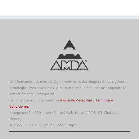
Le informamos que nuestra página web no recaba ninguna de las siguientes
tecnologías: web beacons o cualquier otra, con la finalidad de asegurarle la
protección de su información.
Lo invitamos a conocer nuestros
Avisos de Privacidad
y
Términos y
Condiciones.
Insurgentes Sur 700, piso 6, Col. del Valle Norte, C.P. 03103, Ciudad de
México,
Tels. (55) 3688-3650
(Ver en Google Maps)