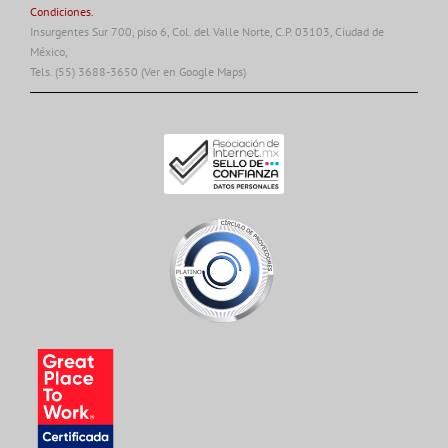
Condiciones.
Insurgentes Sur 700, piso 6, Col. del Valle Norte, C.P. 03103, Ciudad de
México,
Tels. (55) 3688-3650
(Ver en Google Maps)