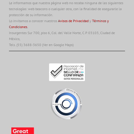
Le informamos que nuestra página web no recaba ninguna de las siguientes
tecnologías: web beacons o cualquier otra, con la finalidad de asegurarle la
protección de su información.
Lo invitamos a conocer nuestros
Avisos de Privacidad
y
Términos y
Condiciones.
Insurgentes Sur 700, piso 6, Col. del Valle Norte, C.P. 03103, Ciudad de
México,
Tels. (55) 3688-3650
(Ver en Google Maps)